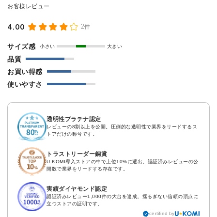
4.00
2件
サイズ感
小さい
大きい
品質
お買い得感
使いやすさ
透明性プラチナ認定
レビューの8割以上を公開。圧倒的な透明性で業界をリードするス
トアだけの称号です。
トラストリーダー銅賞
U-KOMI導入ストアの中で上位10%に選出。認証済みレビューの公
開数で業界をリードする存在です。
実績ダイヤモンド認定
認証済みレビュー1,000件の大台を達成。揺るぎない信頼の頂点に
立つストアの証明です。
certified by