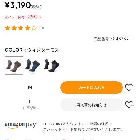
¥
3,190
税込
290
ポイント
2件
商品番号
S43239
COLOR：
ウィンターモス
M
カートに入れる
L
再入荷のお知らせ
在庫切れ
amazonのアカウントにご登録の住所・
クレジットカード情報でご注文いただけます。