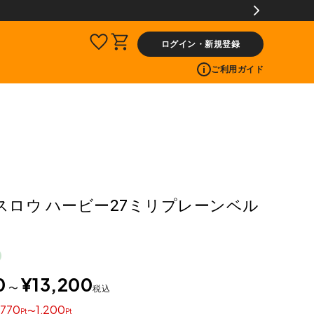
【会員限定】交換送料片道無料サービス
ログイン・新規登録
ご利用ガイド
 スロウ ハービー27ミリプレーンベル
0
¥
13,200
〜
税込
770
1,200
〜