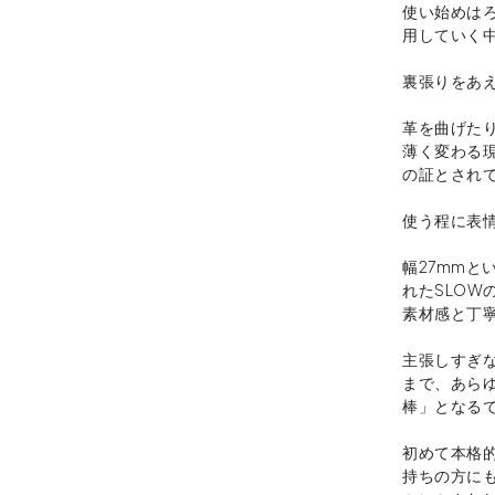
使い始めは
用していく
裏張りをあ
革を曲げた
薄く変わる
の証とされ
使う程に表
幅27mm
れたSLO
素材感と丁
主張しすぎ
まで、あら
棒」となる
初めて本格
持ちの方に