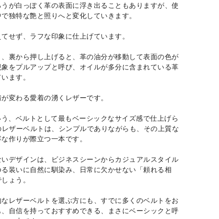
ろうが白っぽく革の表面に浮き出ることもありますが、使
中で独特な艶と照りへと変化していきます。
えてせず、ラフな印象に仕上げています。
り、裏から押し上げると、革の油分が移動して表面の色が
現象をプルアップと呼び、オイルが多分に含まれている革
ています。
情が変わる愛着の湧くレザーです。
という、ベルトとして最もベーシックなサイズ感で仕上げら
Wのレザーベルトは、シンプルでありながらも、その上質な
寧な作りが際立つ一本です。
ないデザインは、ビジネスシーンからカジュアルスタイル
ゆる装いに自然に馴染み、日常に欠かせない「頼れる相
でしょう。
的なレザーベルトを選ぶ方にも、すでに多くのベルトをお
も、自信を持っておすすめできる、まさにベーシックと呼