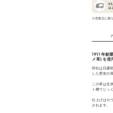
※営業日に限
1911 
メ革) を使
同社は日露
した歴史の
この革は北
ト槽でじっ
仕上げはロ
されます。