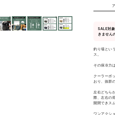
SALE
きません
釣り場とい
ス。
その保冷力
クーラーボ
おり、抜群
左右どちら
際、左右の
開閉できス
ワンアクシ