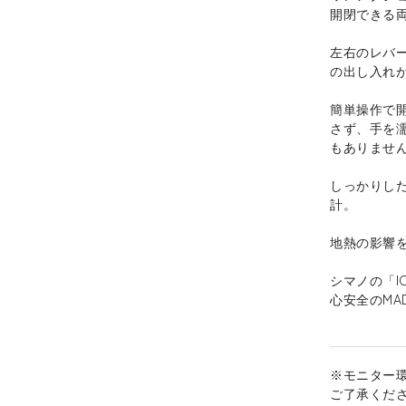
開閉できる
左右のレバ
の出し入れ
簡単操作で
さず、手を
もありませ
しっかりし
計。
地熱の影響
シマノの「I
心安全のMADE
※モニター
ご了承くだ