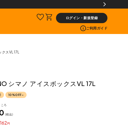
ー投稿で300ptプレゼント!
ログイン・新規登録
ご利用ガイド
クスVL 17L
NO シマノ アイスボックスVL 17L
E
10%OFF~
ところ
20
税込
162