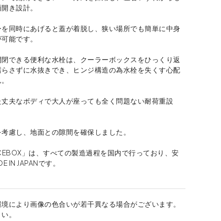
両開き設計。
ーを同時にあげると蓋が着脱し、狭い場所でも簡単に中身
が可能です。
開閉できる便利な水栓は、クーラーボックスをひっくり返
濡らさずに水抜きでき、ヒンジ構造の為水栓を失くす心配
ん。
た丈夫なボディで大人が座っても全く問題ない耐荷重設
を考慮し、地面との隙間を確保しました。
CEBOX」は、すべての製造過程を国内で行っており、安
 IN JAPANです。
環境により画像の色合いが若干異なる場合がございます。
さい。