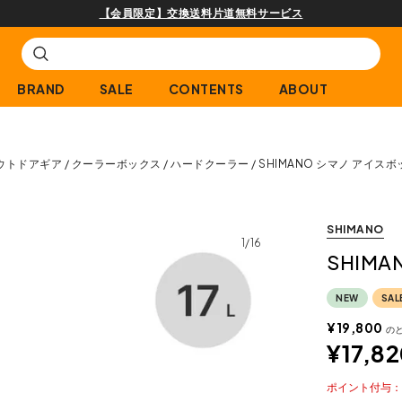
購入商品[¥2,000(税込)以上]のレビュ
BRAND
SALE
CONTENTS
ABOUT
ウトドアギア
クーラーボックス
ハードクーラー
SHIMANO シマノ アイスボッ
SHIMANO
1/16
SHIMA
NEW
SAL
¥
19,800
の
¥
17,8
ポイント