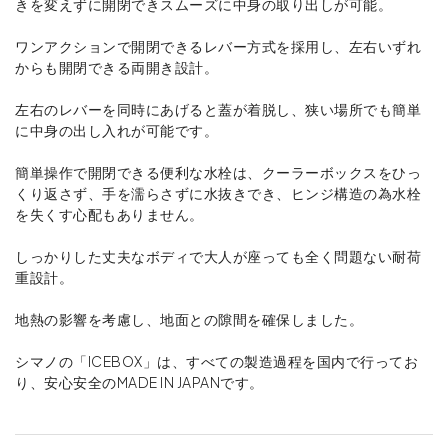
きを変えずに開閉できスムーズに中身の取り出しが可能。
ワンアクションで開閉できるレバー方式を採用し、左右いずれ
からも開閉できる両開き設計。
左右のレバーを同時にあげると蓋が着脱し、狭い場所でも簡単
に中身の出し入れが可能です。
簡単操作で開閉できる便利な水栓は、クーラーボックスをひっ
くり返さず、手を濡らさずに水抜きでき、ヒンジ構造の為水栓
を失くす心配もありません。
しっかりした丈夫なボディで大人が座っても全く問題ない耐荷
重設計。
地熱の影響を考慮し、地面との隙間を確保しました。
シマノの「ICEBOX」は、すべての製造過程を国内で行ってお
り、安心安全のMADE IN JAPANです。