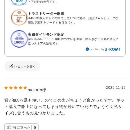
トアだけの称号です。
トラストリーダー銅賞
U-KOMI導入ストアの中で上位10%に選出。認証済みレビューの公
開数で業界をリードする存在です。
実績ダイヤモンド認定
認証済みレビュー1,000件の大台を達成。揺るぎない信頼の頂点に
立つストアの証明です。
certified by
レビューを書く
2025-11-12
suzurin様
背が低い?足も短い、のでこの丈がちょうど良かったです。ネッ
ト購入で膝上になってしまう物が続いていたのでようやく私サ
イズに合うもの見つかりました。
役に立った
0