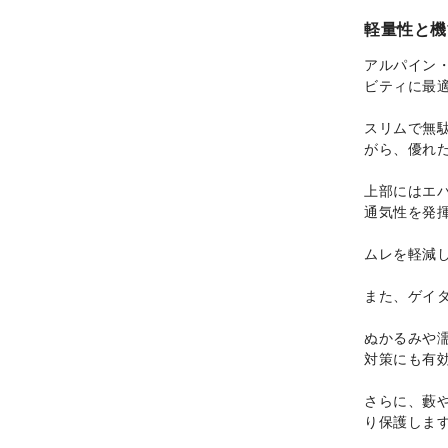
軽量性と機
アルパイン
ビティに最
スリムで無
がら、優れ
上部にはエ
通気性を発
ムレを軽減
また、ゲイ
ぬかるみや
対策にも有
さらに、藪
り保護しま