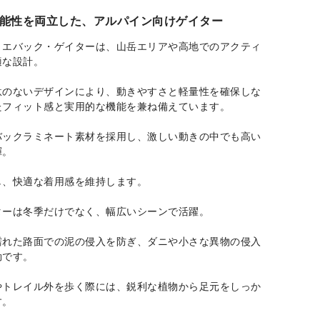
能性を両立した、アルパイン向けゲイター
・エバック・ゲイターは、山岳エリアや高地でのアクティ
適な設計。
駄のないデザインにより、動きやすさと軽量性を確保しな
たフィット感と実用的な機能を兼ね備えています。
バックラミネート素材を採用し、激しい動きの中でも高い
揮。
し、快適な着用感を維持します。
ターは冬季だけでなく、幅広いシーンで活躍。
濡れた路面での泥の侵入を防ぎ、ダニや小さな異物の侵入
効です。
やトレイル外を歩く際には、鋭利な植物から足元をしっか
す。