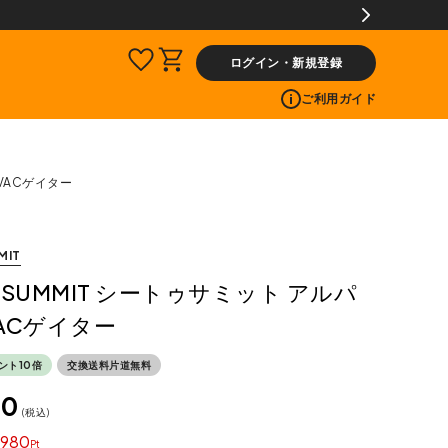
員限定】交換送料片道無料サービス
ログイン・新規登録
ご利用ガイド
EVACゲイター
MIT
TO SUMMIT シートゥサミット アルパ
ACゲイター
ント10倍
交換送料片道無料
80
税込
980