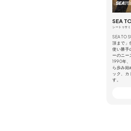
SEA T
シートゥサミ
SEA T
頂まで」
使い勝手
ーのニー
1990
ら歩み始め
ック、カ
す。