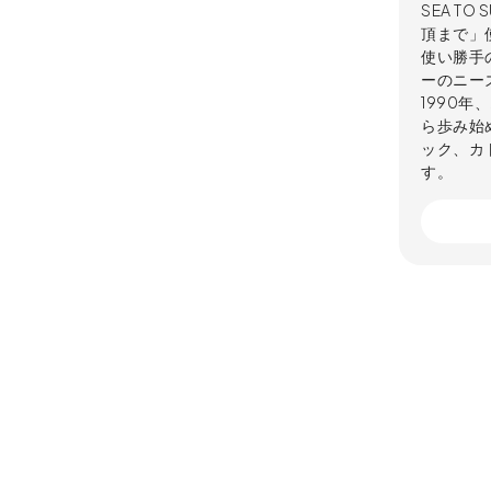
SEA T
頂まで」
使い勝手
ーのニー
1990
ら歩み始め
ック、カ
す。