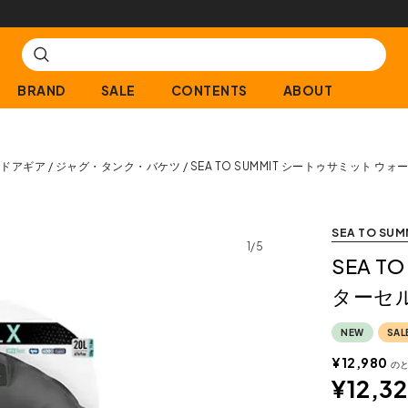
購入商品[¥2,000(税込)以上]のレビュー投稿で300ptプレゼント!
BRAND
SALE
CONTENTS
ABOUT
トドアギア
ジャグ・タンク・バケツ
SEA TO SUMMIT シートゥサミット ウォー
SEA TO SUM
1/5
SEA 
ターセル 
NEW
SAL
¥
12,980
の
¥
12,3