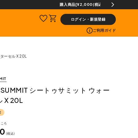
ログイン・新規登録
ご利用ガイド
ターセル X 20L
MIT
TO SUMMIT シートゥサミット ウォー
X 20L
E
ところ
20
税込