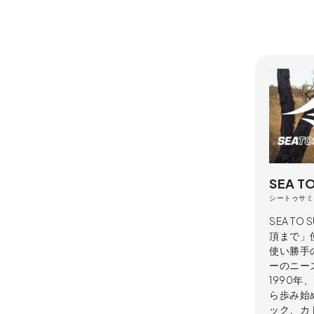
SEA T
シートゥサミ
SEA T
頂まで」
使い勝手
ーのニー
1990
ら歩み始め
ック、カ