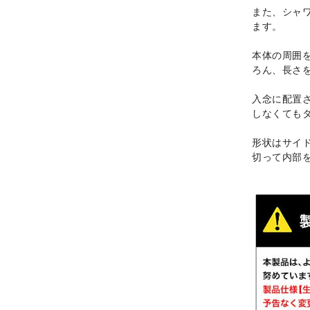
また、シャ
ます。
本体の周囲
ろん、長さ
入念に配置
しなくても
形状はサイ
切って内部