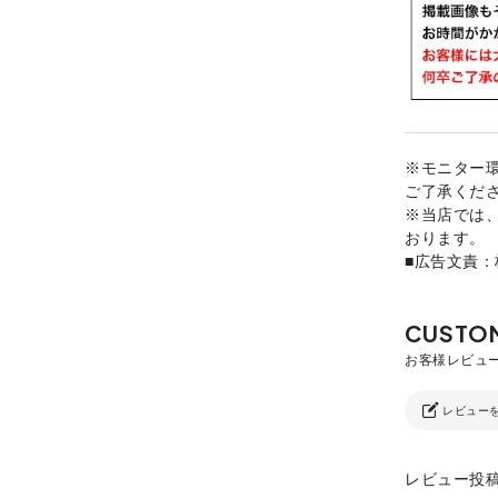
※モニター
ご了承くだ
※当店では
おります。
■広告文責
レビュー
レビュー投