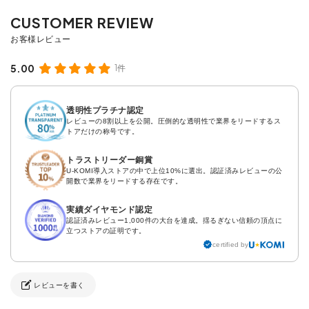
5.00
1件
透明性プラチナ認定
レビューの8割以上を公開。圧倒的な透明性で業界をリードするス
トアだけの称号です。
トラストリーダー銅賞
U-KOMI導入ストアの中で上位10%に選出。認証済みレビューの公
開数で業界をリードする存在です。
実績ダイヤモンド認定
認証済みレビュー1,000件の大台を達成。揺るぎない信頼の頂点に
立つストアの証明です。
certified by
レビューを書く