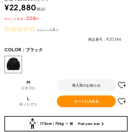
¥
22,880
税込
208
ポイント
レビューを書く
商品番号
R20346
COLOR：
ブラック
M
再入荷のお知らせ
在庫切れ
L
カートに入れる
残りわずか
173cm / 70kg
M
Find your size