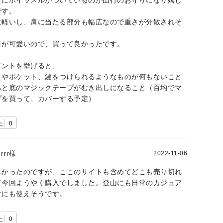
です。
に軽いし、肩に当たる部分も幅広なので重さが分散されそ
目が可愛いので、買って良かったです。
イントを挙げると、
りやポケット、鍵をつけられるようなものが何もないこと
ると底のマジックテープがむき出しになること（百均でマ
プを買って、カバーする予定）
た
0
rrr様
2022-11-06
しかったのですが、ここのサイトも含めてどこも売り切れ
て今回ようやく購入でしました。登山にも日常のカジュア
けにも使えそうです。
た
0