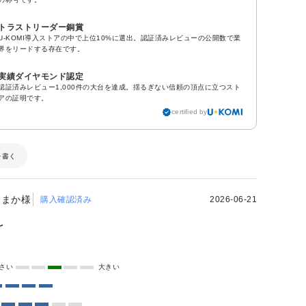
トラストリーダー銅賞
U-KOMI導入ストアの中で上位10%に選出。認証済みレビューの公開数で業
界をリードする存在です。
実績ダイヤモンド認定
認証済みレビュー1,000件の大台を達成。揺るぎない信頼の頂点に立つスト
アの証明です。
certified by
を書く
まか様
購入確認済み
2026-06-21
〜
さい
大きい