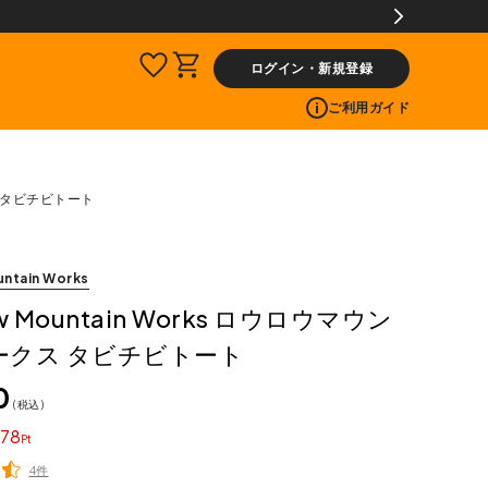
ログイン・新規登録
ご利用ガイド
クス タビチビトート
ntain Works
w Mountain Works ロウロウマウン
ークス タビチビトート
0
税込
78
4件