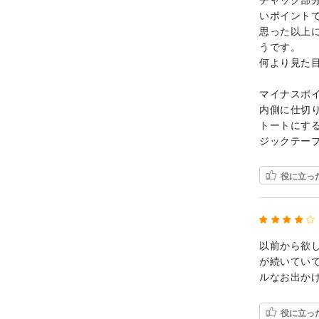
いポイント
思った以上
うです。
何より見た
マイナスポ
内側に仕切
トートにす
ジックテー
役に立っ
以前から欲
が続いてい
ルなお出か
役に立っ