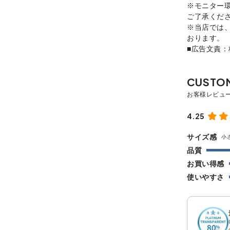
※モニター
ご了承くだ
※当店では
おります。
■広告文責
4.25
サイズ感
小
品質
お買い得感
使いやすさ