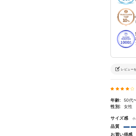
レビュー
年齢:
50代
性別:
女性
サイズ感
小
品質
お買い得感