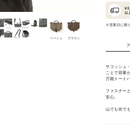
※営業日に限
ベージュ
ブラウン
サコッシュ
ことで容量
万能トート
ファスナー
安心。
山でも街で