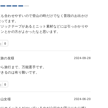
にも合わせやすいので登山の時だけでなく普段のお出かけ
使ってます。
マジックテープがあるとニット素材などには引っかかりや
タンとかの方がよかったなと思います。
た
0
旅の友様
2024-09-28
から旅行まで、万能選手です。
できるのは有り難いです。
た
0
山女様
2024-06-20
分にホイッスルがついているのが山行のお守りになり嬉し