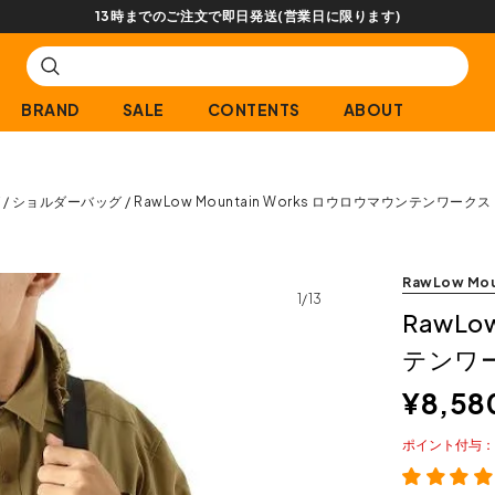
注文で即日発送(営業日に限ります)
BRAND
SALE
CONTENTS
ABOUT
グ
ショルダーバッグ
RawLow Mountain Works ロウロウマウンテンワー
RawLow Mou
1/13
RawLo
テンワ
¥
8,58
ポイント