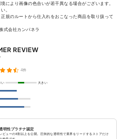
環境により画像の色合いが若干異なる場合がございます。
さい。
、正規のルートから仕入れをおこなった商品を取り扱って
：株式会社カンパネラ
4件
さい
大きい
透明性プラチナ認定
レビューの8割以上を公開。圧倒的な透明性で業界をリードするストアだけ
の称号です。