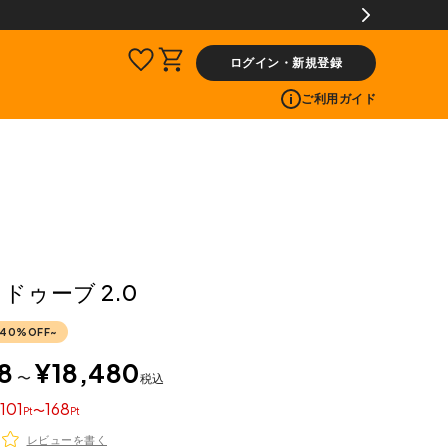
!
ログイン・新規登録
ご利用ガイド
グ ドゥーブ 2.0
40%OFF~
8
¥
18,480
〜
税込
101
168
〜
レビューを書く