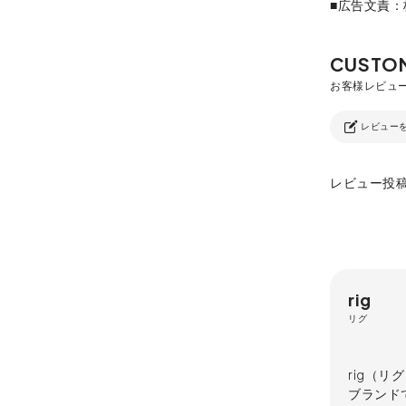
■広告文責
レビュー
レビュー投
rig
リグ
rig（
ブランド