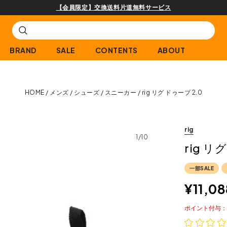
購入商品[¥2,000(税込)以上]のレビュー投稿で300ptプレゼント
BRAND
SALE
CONTENTS
ABOUT
HOME
メンズ
シューズ
スニーカー
rig リグ ドゥーブ 2.0
rig
1/10
rig リ
一部SALE
¥
11,08
ポイント