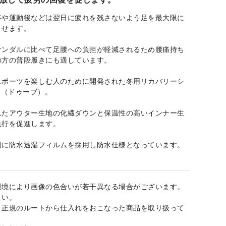
事や運動後などは翌日に疲れを残さないよう足を最大限に
させます。
サンダルに比べて足腰への負担が軽減されるため腰痛持ち
の方の普段履きにも適しています。
スポーツを楽しむ人のために開発された冬用リカバリーシ
b（ドゥーブ）。
れたアウター生地の化繊ダウンと保温性の高いインナー生
血行を促進します。
間に防水透湿フィルムを採用し防水仕様となっています。
環境により画像の色合いが若干異なる場合がございます。
さい。
、正規のルートから仕入れをおこなった商品を取り扱って