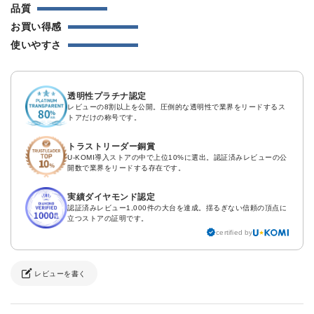
品質
お買い得感
使いやすさ
透明性プラチナ認定
レビューの8割以上を公開。圧倒的な透明性で業界をリードするス
トアだけの称号です。
トラストリーダー銅賞
U-KOMI導入ストアの中で上位10%に選出。認証済みレビューの公
開数で業界をリードする存在です。
実績ダイヤモンド認定
認証済みレビュー1,000件の大台を達成。揺るぎない信頼の頂点に
立つストアの証明です。
certified by
レビューを書く