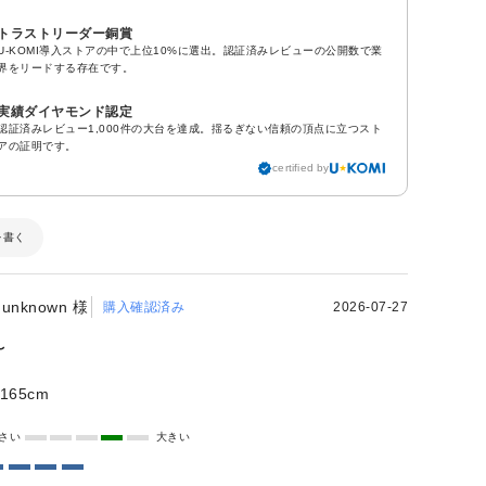
トラストリーダー銅賞
U-KOMI導入ストアの中で上位10%に選出。認証済みレビューの公開数で業
界をリードする存在です。
実績ダイヤモンド認定
認証済みレビュー1,000件の大台を達成。揺るぎない信頼の頂点に立つスト
アの証明です。
certified by
を書く
unknown 様
購入確認済み
2026-07-27
〜
165cm
さい
大きい