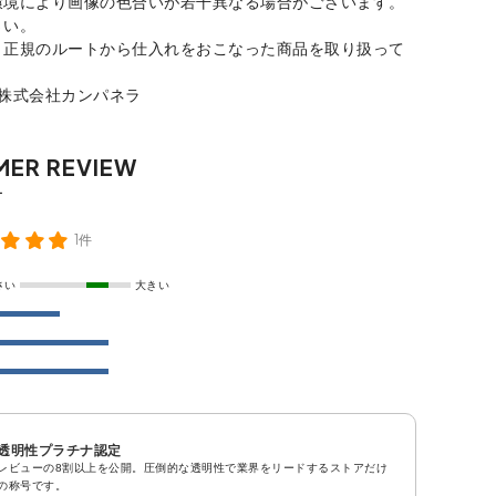
環境により画像の色合いが若干異なる場合がございます。
さい。
、正規のルートから仕入れをおこなった商品を取り扱って
：株式会社カンパネラ
1件
さい
大きい
透明性プラチナ認定
レビューの8割以上を公開。圧倒的な透明性で業界をリードするストアだけ
の称号です。