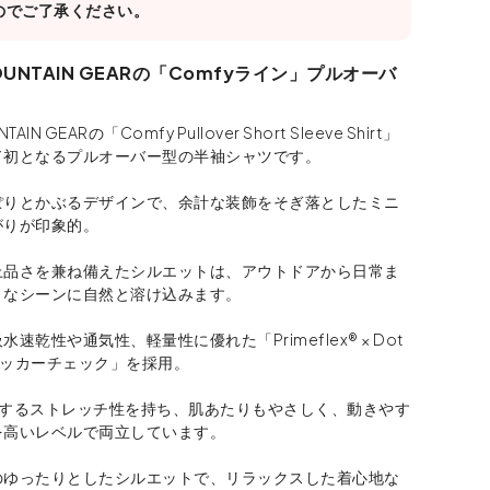
のでご了承ください。
MOUNTAIN GEARの「Comfyライン」プルオーバ
TAIN GEARの「Comfy Pullover Short Sleeve Shirt」
ド初となるプルオーバー型の半袖シャツです。
ぽりとかぶるデザインで、余計な装飾をそぎ落としたミニ
がりが印象的。
上品さを兼ね備えたシルエットは、アウトドアから日常ま
まなシーンに自然と溶け込みます。
速乾性や通気性、軽量性に優れた「Primeflex® × Dot
ayサッカーチェック」を採用。
縮するストレッチ性を持ち、肌あたりもやさしく、動きやす
を高いレベルで両立しています。
のゆったりとしたシルエットで、リラックスした着心地な