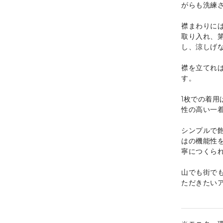
がらも洗練
襟まわりに
取り入れ、
し、涼しげ
襟を立てれ
す。
1枚での着
性の高い一
シンプルで飽き
はの機能性
寧につくら
山でも街でも
ただきたい