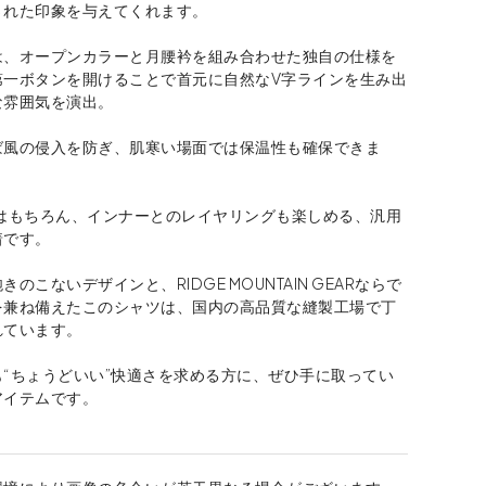
された印象を与えてくれます。
は、オープンカラーと月腰衿を組み合わせた独自の仕様を
第一ボタンを開けることで首元に自然なV字ラインを生み出
な雰囲気を演出。
ば風の侵入を防ぎ、肌寒い場面では保温性も確保できま
用はもちろん、インナーとのレイヤリングも楽しめる、汎用
着です。
のこないデザインと、RIDGE MOUNTAIN GEARならで
を兼ね備えたこのシャツは、国内の高品質な縫製工場で丁
れています。
“ちょうどいい”快適さを求める方に、ぜひ手に取ってい
アイテムです。