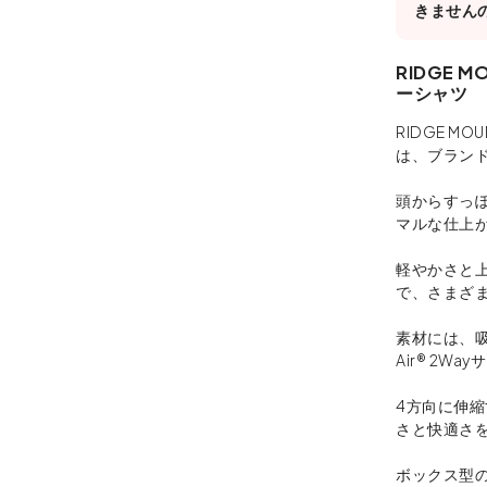
きません
RIDGE 
ーシャツ
RIDGE MOUN
は、ブラン
頭からすっ
マルな仕上
軽やかさと
で、さまざ
素材には、吸水
Air® 2W
4方向に伸
さと快適さ
ボックス型