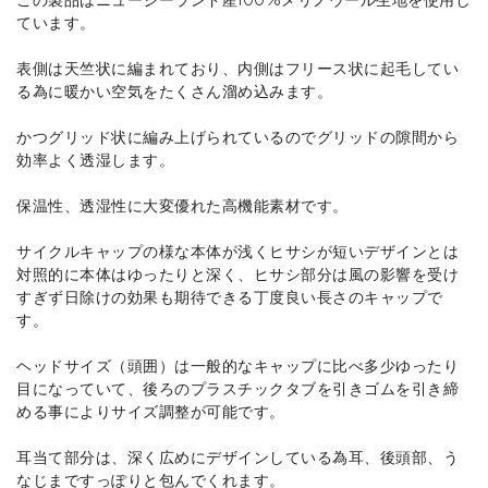
ています。
表側は天竺状に編まれており、内側はフリース状に起毛してい
る為に暖かい空気をたくさん溜め込みます。
かつグリッド状に編み上げられているのでグリッドの隙間から
効率よく透湿します。
保温性、透湿性に大変優れた高機能素材です。
サイクルキャップの様な本体が浅くヒサシが短いデザインとは
対照的に本体はゆったりと深く、ヒサシ部分は風の影響を受け
すぎず日除けの効果も期待できる丁度良い長さのキャップで
す。
ヘッドサイズ（頭囲）は一般的なキャップに比べ多少ゆったり
目になっていて、後ろのプラスチックタブを引きゴムを引き締
める事によりサイズ調整が可能です。
耳当て部分は、深く広めにデザインしている為耳、後頭部、う
なじまですっぽりと包んでくれます。