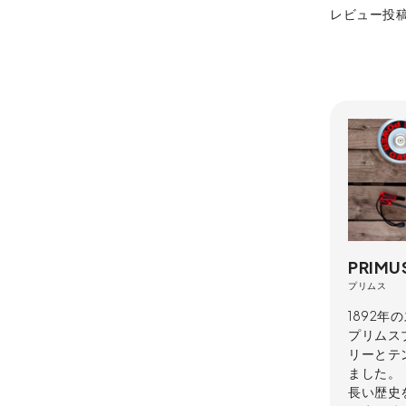
レビュー投
PRIMU
プリムス
1892年
プリムス
リーとテ
ました。
長い歴史