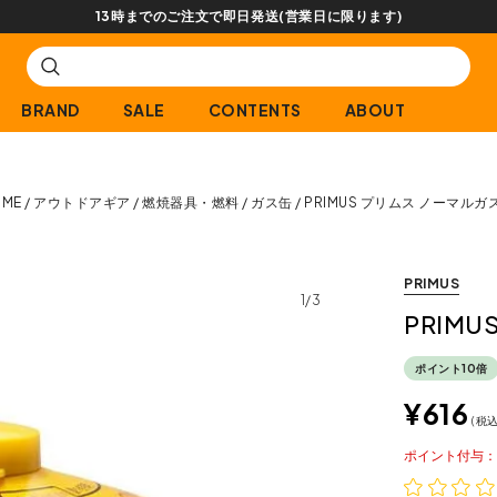
BRAND
SALE
CONTENTS
ABOUT
OME
アウトドアギア
燃焼器具・燃料
ガス缶
PRIMUS プリムス ノーマルガス
PRIMUS
1/3
PRIM
ポイント10倍
¥
616
税
ポイント