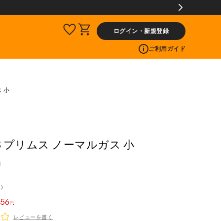
【会員限定】交換送料片道無料サービス
ログイン・新規登録
ご利用ガイド
 小
US プリムス ノーマルガス 小
込
56
レビューを書く