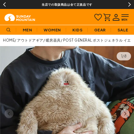
当店での取扱商品は全て正規品です
MEN
WOMEN
KIDS
GEAR
SALE
HOME
アウトドアギア
暖房器具
POST GENERAL ポストジェネラル 
1/8