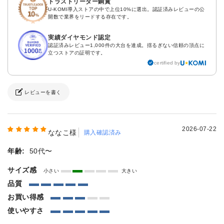
トラストリーダー銅賞
U-KOMI導入ストアの中で上位10%に選出。認証済みレビューの公
開数で業界をリードする存在です。
実績ダイヤモンド認定
認証済みレビュー1,000件の大台を達成。揺るぎない信頼の頂点に
立つストアの証明です。
certified by
レビューを書く
2026-07-22
ななこ様
購入確認済み
年齢:
50代〜
サイズ感
小さい
大きい
品質
お買い得感
使いやすさ