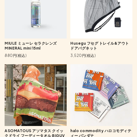
MIULE ミューレ セラクレンズ
Husegu フセグ トレイル&アウト
MINERAL mini 15ml
ドアバグネット
880円(税込)
3,520円(税込)
ASOMATOUS アソマタス クイッ
halo commodity ハロコモディテ
クドライ フーディータオル BIGUV
ィー バンダナ