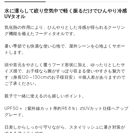
水に濡らして絞り空気中で軽く振るだけでひんやり冷感
UVタオル
気化熱の作用により、ひんやりとした冷感が得られるクーリン
グ機能を備えたフーディタオルです。
暑い季節でも快適な使い心地で、屋外シーンを心地よくサポー
トします。
頭や首元をやさしく覆うフード形状に加え、ゆったりとしたサ
イズ感で、お子様なら腕がすっぽり収まる使いやすさも魅力で
す（身長120～130cmのお子様目安） ※個人差がありますので
ご了承ください。
親子で一緒に使えるのも嬉しいポイント。
UPF50＋（紫外線カット率約98.8％）のUVカット仕様へアップ
グレード。
日差しからしっかり守りながら、スタイリッシュに暑さ対策が