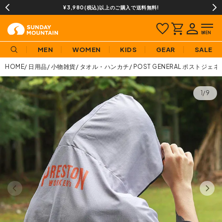
¥3,980(税込)以上のご購入で送料無料!
MEN
WOMEN
KIDS
GEAR
SALE
HOME
日用品
小物雑貨
タオル・ハンカチ
POST GENERAL ポストジ
1/9