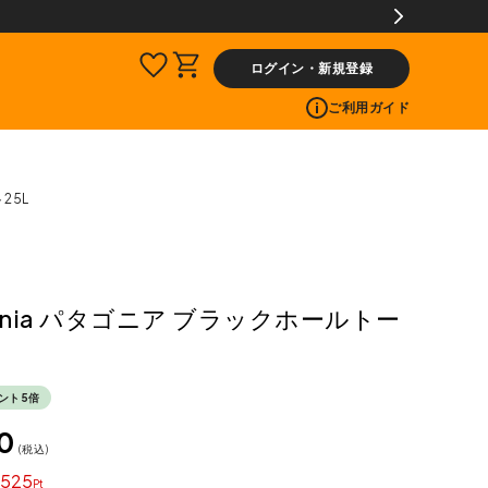
入商品[¥2,000(税込)以上]のレビュー投稿で300ptプレゼント!
ログイン・新規登録
ご利用ガイド
25L
gonia パタゴニア ブラックホールトー
ント5倍
0
税込
525