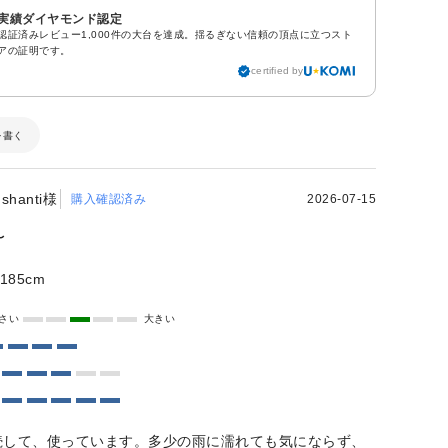
実績ダイヤモンド認定
認証済みレビュー1,000件の大台を達成。揺るぎない信頼の頂点に立つスト
アの証明です。
certified by
を書く
shanti様
購入確認済み
2026-07-15
〜
185cm
さい
大きい
続して、使っています。多少の雨に濡れても気にならず、