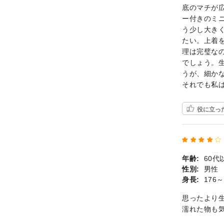
底のマチが
ー付きのミ
う少し大き
たい。上着
理は完璧な
でしょう。
うが、細か
それでも私
役に立っ
年齢:
60代
性別:
男性
身長:
176～
思ったより
濡れた物も