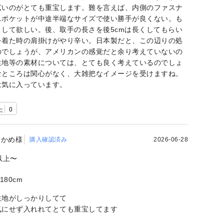
広いのがとても重宝します。難を言えば、内側のファスナ
ニポケットが中途半端なサイズで使い勝手が良くない。も
くして欲しい。後、取手の長さを後5cmは長くしてもらい
を着た時の肩掛けがやり辛い。日本製だと、この辺りの処
のでしょうが、アメリカンの感覚だと余り考えていないの
生地等の素材については、とても良く考えているのでしょ
なところは関心がなく、大雑把なイメージを受けますね。
は気に入っています。
た
0
かめ様
購入確認済み
2026-06-28
以上〜
180cm
生地がしっかりしてて
気にせず入れれてとても重宝してます