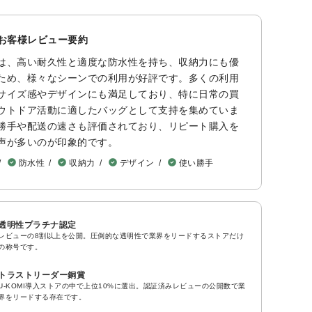
るお客様レビュー要約
は、高い耐久性と適度な防水性を持ち、収納力にも優
ため、様々なシーンでの利用が好評です。多くの利用
サイズ感やデザインにも満足しており、特に日常の買
ウトドア活動に適したバッグとして支持を集めていま
勝手や配送の速さも評価されており、リピート購入を
声が多いのが印象的です。
防水性
収納力
デザイン
使い勝手
透明性プラチナ認定
レビューの8割以上を公開。圧倒的な透明性で業界をリードするストアだけ
の称号です。
トラストリーダー銅賞
U-KOMI導入ストアの中で上位10%に選出。認証済みレビューの公開数で業
界をリードする存在です。