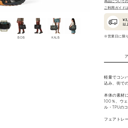
商品について
ご利用ガイド
※営業日に限
BOB
KALB
軽量でコン
込み、街で
本体の素材
100％、ウ
ル・TPUの
フェアトレ