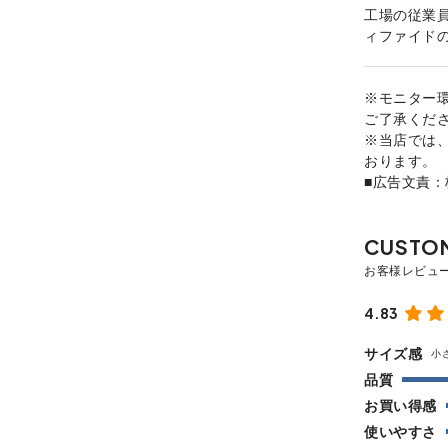
工場の従業
ィファイド
※モニター
ご了承くだ
※当店では
おります。
■広告文責
4.83
サイズ感
小
品質
お買い得感
使いやすさ