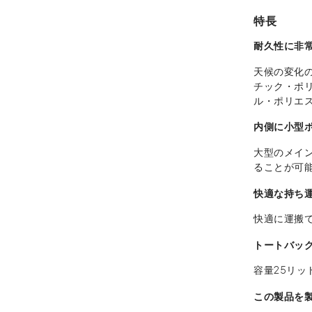
特長
耐久性に非常
天候の変化の
チック・ポ
ル・ポリエ
内側に小型
大型のメイ
ることが可
快適な持ち
快適に運搬
トートバッ
容量25リッ
この製品を