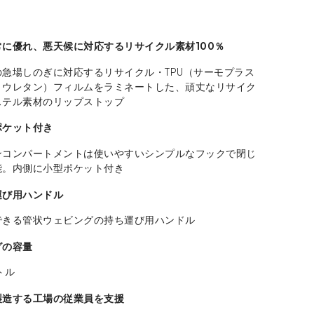
に優れ、悪天候に対応するリサイクル素材100％
急場しのぎに対応するリサイクル・TPU（サーモプラス
リウレタン）フィルムをラミネートした、頑丈なリサイク
ステル素材のリップストップ
ポケット付き
ンコンパートメントは使いやすいシンプルなフックで閉じ
能。内側に小型ポケット付き
運び用ハンドル
できる管状ウェビングの持ち運び用ハンドル
グの容量
トル
製造する工場の従業員を支援