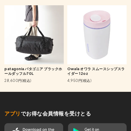
patagonia パタゴニア ブラックホ
Owala オワラ スムースシップスラ
ールダッフル70L
イダー 12oz
28,600円(税込)
4,950円(税込)
アプリ
でお得な会員情報を受けとる