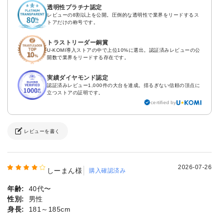
透明性プラチナ認定
レビューの8割以上を公開。圧倒的な透明性で業界をリードするス
トアだけの称号です。
トラストリーダー銅賞
U-KOMI導入ストアの中で上位10%に選出。認証済みレビューの公
開数で業界をリードする存在です。
実績ダイヤモンド認定
認証済みレビュー1,000件の大台を達成。揺るぎない信頼の頂点に
立つストアの証明です。
certified by
レビューを書く
2026-07-26
しーまん様
購入確認済み
年齢:
40代〜
性別:
男性
身長:
181～185cm