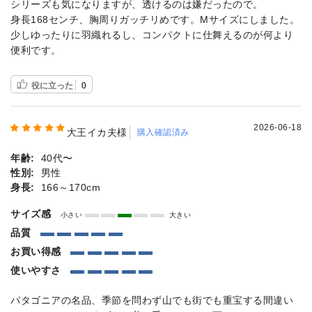
シリーズも気になりますが、透けるのは嫌だったので。
身長168センチ、胸周りガッチリめです。Мサイズにしました。
少しゆったりに羽織れるし、コンパクトに仕舞えるのが何より
便利です。
役に立った
0
2026-06-18
大王イカ夫様
購入確認済み
年齢:
40代〜
性別:
男性
身長:
166～170cm
サイズ感
小さい
大きい
品質
お買い得感
使いやすさ
パタゴニアの名品、季節を問わず山でも街でも重宝する間違い