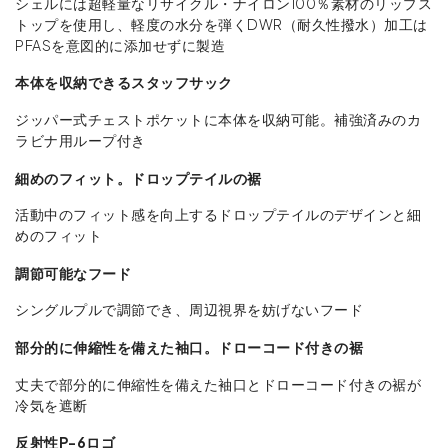
シェルには超軽量なリサイクル・ナイロン100％素材のリップス
トップを使用し、軽度の水分を弾くDWR（耐久性撥水）加工は
PFASを意図的に添加せずに製造
本体を収納できるスタッフサック
ジッパー式チェストポケットに本体を収納可能。補強済みのカ
ラビナ用ループ付き
細めのフィット。ドロップテイルの裾
活動中のフィット感を向上するドロップテイルのデザインと細
めのフィット
調節可能なフード
シングルプルで調節でき、周辺視界を妨げないフード
部分的に伸縮性を備えた袖口。ドローコード付きの裾
丈夫で部分的に伸縮性を備えた袖口とドローコード付きの裾が
冷気を遮断
反射性P-6ロゴ