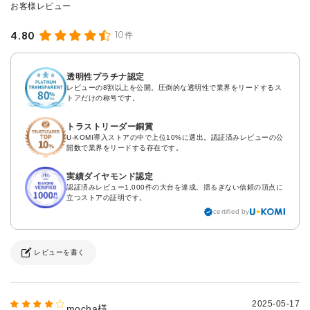
4.80
10件
透明性プラチナ認定
レビューの8割以上を公開。圧倒的な透明性で業界をリードするス
トアだけの称号です。
トラストリーダー銅賞
U-KOMI導入ストアの中で上位10%に選出。認証済みレビューの公
開数で業界をリードする存在です。
実績ダイヤモンド認定
認証済みレビュー1,000件の大台を達成。揺るぎない信頼の頂点に
立つストアの証明です。
certified by
レビューを書く
2025-05-17
mocha様