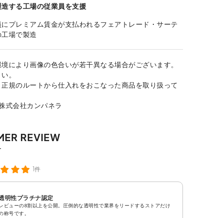
製造する工場の従業員を支援
員にプレミアム賃金が支払われるフェアトレード・サーテ
の工場で製造
環境により画像の色合いが若干異なる場合がございます。
さい。
、正規のルートから仕入れをおこなった商品を取り扱って
：株式会社カンパネラ
1件
透明性プラチナ認定
レビューの8割以上を公開。圧倒的な透明性で業界をリードするストアだけ
の称号です。