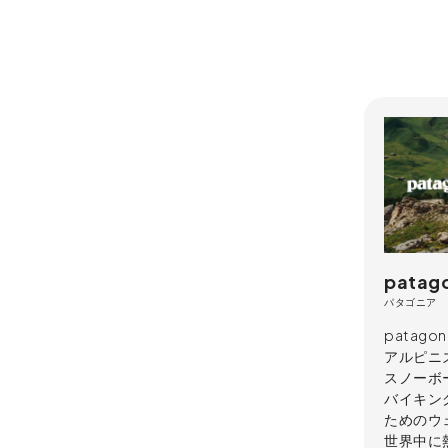
patag
パタゴニア
patag
アルピニ
スノーボ
バイキン
ためのウ
世界中に