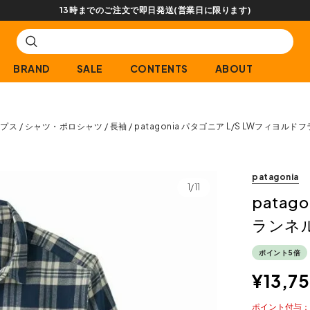
【会員限定】交換送料片道無料サー
BRAND
SALE
CONTENTS
ABOUT
プス
シャツ・ポロシャツ
長袖
patagonia パタゴニア L/S LWフィヨル
patagonia
1/11
patag
ランネ
ポイント5倍
¥
13,7
ポイント