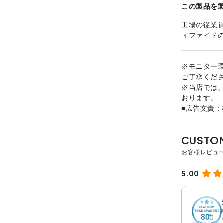
この製品を
工場の従業
ィファイド
※モニター
ご了承くだ
※当店では
おります。
■広告文責
5.00