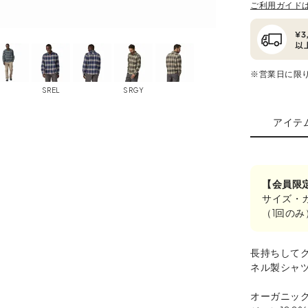
ご利用ガイド
※営業日に限
SREL
SRGY
アイテ
【会員限
サイズ・
（1回の
長持ちして
ネル製シャ
オーガニッ