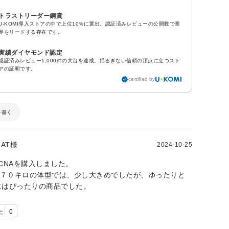
トラストリーダー銅賞
U-KOMI導入ストアの中で上位10%に選出。認証済みレビューの公開数で業
界をリードする存在です。
実績ダイヤモンド認定
認証済みレビュー1,000件の大台を達成。揺るぎない信頼の頂点に立つスト
アの証明です。
certified by
を書く
AT様
2024-10-25
CNAを購入しました。
、７０キロの体型では、少し大きめでしたが、ゆったりと
にはぴったりの商品でした。
た
0