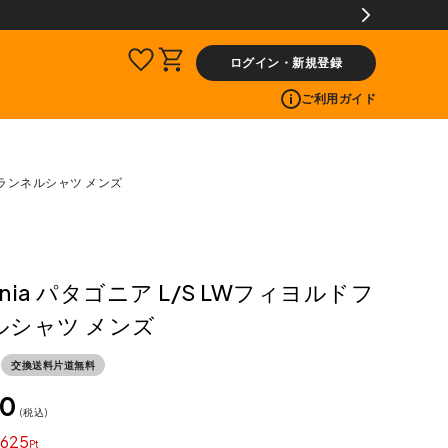
ビス
ログイン・新規登録
ご利用ガイド
ドフランネルシャツ メンズ
onia パタゴニア L/S LWフィヨルドフ
ルシャツ メンズ
交換送料片道無料
50
税込
625