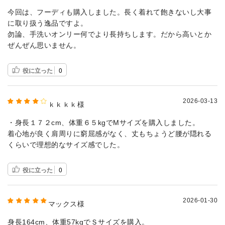
今回は、フーディも購入しました。長く着れて飽きないし大事
に取り扱う逸品ですよ。
勿論、手洗いオンリー何でより長持ちします。だから高いとか
ぜんぜん思いません。
役に立った
0
2026-03-13
ｋｋｋｋ様
・身長１７２cm、体重６５kgでMサイズを購入しました。
着心地が良く肩周りに窮屈感がなく、丈もちょうど腰が隠れる
くらいで理想的なサイズ感でした。
役に立った
0
2026-01-30
マックス様
身長164cm、体重57kgでＳサイズを購入。