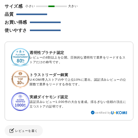
サイズ感
小さい
大きい
品質
お買い得感
使いやすさ
透明性プラチナ認定
レビューの8割以上を公開。圧倒的な透明性で業界をリードするス
トアだけの称号です。
トラストリーダー銅賞
U-KOMI導入ストアの中で上位10%に選出。認証済みレビューの公
開数で業界をリードする存在です。
実績ダイヤモンド認定
認証済みレビュー1,000件の大台を達成。揺るぎない信頼の頂点に
立つストアの証明です。
certified by
レビューを書く