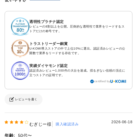
透明性プラチナ認定
レビューの8割以上を公開。圧倒的な透明性で業界をリードするス
トアだけの称号です。
トラストリーダー銅賞
U-KOMI導入ストアの中で上位10%に選出。認証済みレビューの公
開数で業界をリードする存在です。
実績ダイヤモンド認定
認証済みレビュー1,000件の大台を達成。揺るぎない信頼の頂点に
立つストアの証明です。
certified by
レビューを書く
2026-06-18
むぎじー様
購入確認済み
年齢:
50代〜