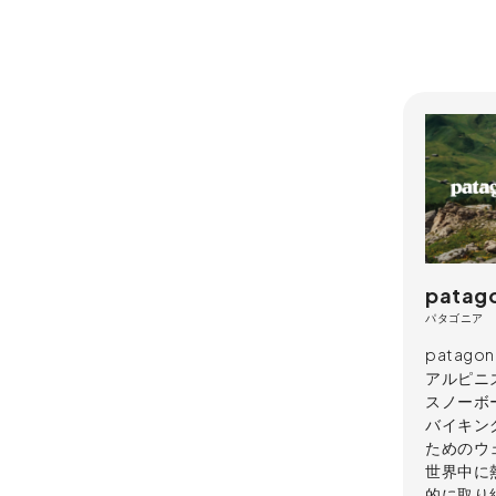
patag
パタゴニア
patag
アルピニ
スノーボ
バイキン
ためのウ
世界中に
的に取り