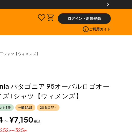
ログイン・新規登録
ご利用ガイド
イズTシャツ【ウィメンズ】
gonia パタゴニア 95オーバルロゴオー
イズTシャツ【ウィメンズ】
ント5倍
一部SALE
20%OFF~
4
¥
7,150
〜
税込
252
325
〜