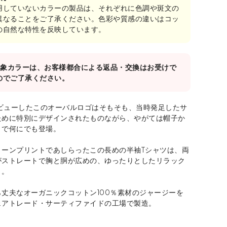
用していないカラーの製品は、それぞれに色調や斑文の
異なることをご了承ください。色彩や質感の違いはコッ
の自然な特性を反映しています。
E対象カラーは、お客様都合による返品・交換はお受けで
のでご了承ください。
デビューしたこのオーバルロゴはそもそも、当時発足したサ
ために特別にデザインされたものながら、やがては帽子か
まで何にでも登場。
リーンプリントであしらったこの長めの半袖Tシャツは、両
がストレートで胸と胴が広めの、ゆったりとしたリラック
ト。
丈夫なオーガニックコットン100％素材のジャージーを
ェアトレード・サーティファイドの工場で製造。