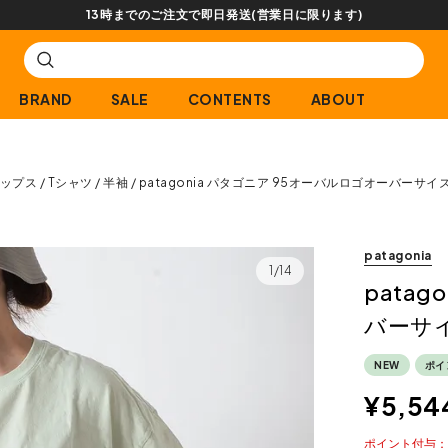
ります)
BRAND
SALE
CONTENTS
ABOUT
ップス
Tシャツ
半袖
patagonia パタゴニア 95オーバルロゴオーバーサ
patagonia
1/14
pata
バーサ
NEW
ポイ
¥
5,54
ポイント