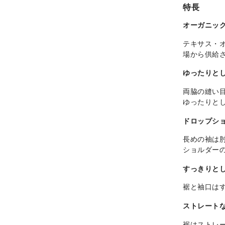
特長
オーガニック
テキサス・
場から供給
ゆったりと
両脇の縫い
ゆったりと
ドロップシ
長めの袖は
ショルダー
すっきりと
裾と袖口は
ストレート
裾はストレ