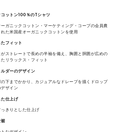
コットン100％のTシャツ
オーガニックコットン・マーケティング・コープの会員農
された米国産オーガニックコットンを使用
したフィット
目がストレートで長めの半袖を備え、胸囲と胴囲が広めの
したリラックス・フィット
ョルダーのデザイン
肘の下までかかり、カジュアルなドレープを描くドロップ
のデザイン
した仕上げ
すっきりとした仕上げ
な裾
ートなデザイン