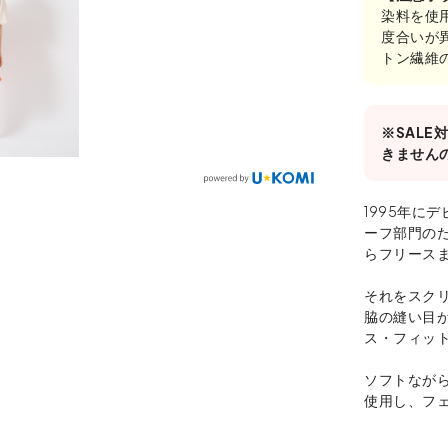
染料を使
度合いが
トン繊維
※SAL
きません
1995年に
ーフ部門の
らフリース
それをスク
脇の縫い目
ス・フィッ
ソフトながら
使用し、フ