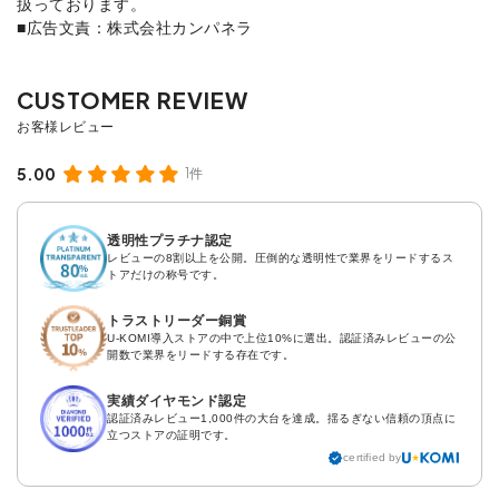
扱っております。
■広告文責：株式会社カンパネラ
5.00
1件
透明性プラチナ認定
レビューの8割以上を公開。圧倒的な透明性で業界をリードするス
トアだけの称号です。
トラストリーダー銅賞
U-KOMI導入ストアの中で上位10%に選出。認証済みレビューの公
開数で業界をリードする存在です。
実績ダイヤモンド認定
認証済みレビュー1,000件の大台を達成。揺るぎない信頼の頂点に
立つストアの証明です。
certified by