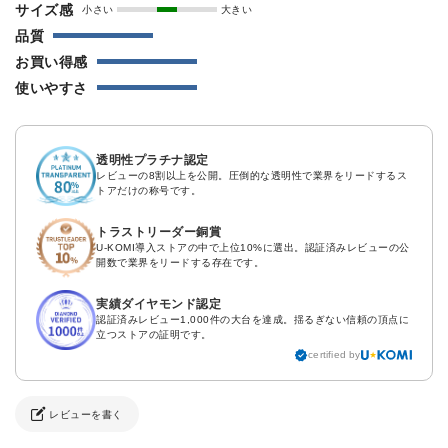
サイズ感
小さい
大きい
品質
お買い得感
使いやすさ
透明性プラチナ認定
レビューの8割以上を公開。圧倒的な透明性で業界をリードするス
トアだけの称号です。
トラストリーダー銅賞
U-KOMI導入ストアの中で上位10%に選出。認証済みレビューの公
開数で業界をリードする存在です。
実績ダイヤモンド認定
認証済みレビュー1,000件の大台を達成。揺るぎない信頼の頂点に
立つストアの証明です。
certified by
レビューを書く