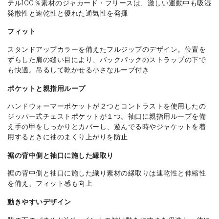
テル100％素材のジャカード・フリースは、激しい運動中も吸湿
発散性と速乾性と優れた通気性を発揮
フィット
スタンドアップカラーを備えたフルジップのデザイン。位置を
ずらした肩の縫い目により、バックパックのストラップの下で
も快適。吊るして乾かせる小さなループ付き
ポケットと親指用ループ
ハンドウォーマーポケットが２つとコントラストを使用したの
ジッパー式チェストポケットが１つ。袖口に親指用ループを備
え手の甲をしっかりとカバーし、遊んでる時やジャケットを着
用するときに袖のまくり上がりを防止
裾の背中側と袖口に施した縁取り
裾の背中側と袖口に施した織り素材の縁取りは速乾性と伸縮性
を備え、フィット感も向上
動きやすいデザイン