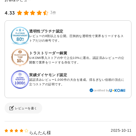
4.33
3件
透明性プラチナ認定
レビューの8割以上を公開。圧倒的な透明性で業界をリードするス
トアだけの称号です。
トラストリーダー銅賞
U-KOMI導入ストアの中で上位10%に選出。認証済みレビューの公
開数で業界をリードする存在です。
実績ダイヤモンド認定
認証済みレビュー1,000件の大台を達成。揺るぎない信頼の頂点に
立つストアの証明です。
certified by
レビューを書く
2025-10-11
らんたん様