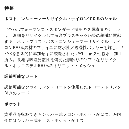
特長
ポストコンシューマーリサイクル・ナイロン100％のシェル
H2Noパフォーマンス・スタンダード採用の２層構造のシェル
は、漁網をリサイクルして海洋プラスチック汚染の削減に貢献
する、ネットプラス・ポストコンシューマーリサイクル・ナイ
ロン100％素材のファイユに防水性／透湿性バリヤーを施し、P
FASを意図的に添加せずに製造されたDWR（耐久性撥水）加工
済み。裏地は吸湿発散性を備えた肌触りのソフトなリサイク
ル・ポリエステル100％のトリコット・メッシュ
調節可能なフード
調節可能なクライミング・コードを使用したドローストリング
付きのフード
ポケット
貴重品を収納できるジッパー式フロントポケットが２つ。左内
側にはジッパー式チェストポケットが１つ