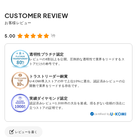
5.00
1件
透明性プラチナ認定
レビューの8割以上を公開。圧倒的な透明性で業界をリードするス
トアだけの称号です。
トラストリーダー銅賞
U-KOMI導入ストアの中で上位10%に選出。認証済みレビューの公
開数で業界をリードする存在です。
実績ダイヤモンド認定
認証済みレビュー1,000件の大台を達成。揺るぎない信頼の頂点に
立つストアの証明です。
certified by
レビューを書く