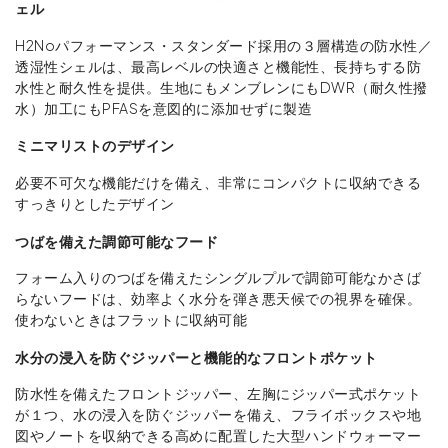
ェル
H2Noパフォーマンス・スタンダード採用の３層構造の防水性／
透湿性シェルは、最高レベルの快適さと機能性、長持ちする防
水性と耐久性を提供。生地にもメンブレンにもDWR（耐久性撥
水）加工にもPFASを意図的に添加せずに製造
ミニマリストのデザイン
必要不可欠な機能だけを備え、非常にコンパクトに収納できる
すっきりとしたデザイン
つばを備えた調節可能なフード
フォーム入りのつばを備えたシングルプルで調節可能なかさば
らないフードは、効率よく水分を弾き悪天候での視界を確保。
使わないときはフラットに収納可能
水分の浸入を防ぐジッパーと機能的なフロントポケット
防水性を備えたフロントジッパー、左胸にジッパー式ポケット
が１つ、水の浸入を防ぐジッパーを備え、フライボックスや地
図やノートを収納できる高めに配置した大型ハンドウォーマー