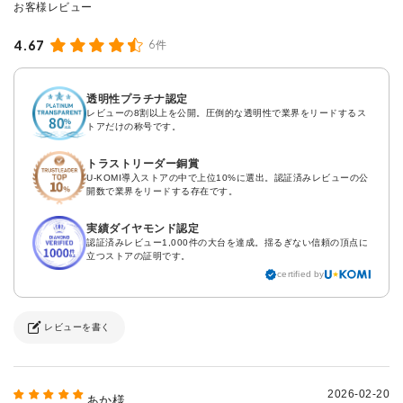
4.67
6件
透明性プラチナ認定
レビューの8割以上を公開。圧倒的な透明性で業界をリードするス
トアだけの称号です。
トラストリーダー銅賞
U-KOMI導入ストアの中で上位10%に選出。認証済みレビューの公
開数で業界をリードする存在です。
実績ダイヤモンド認定
認証済みレビュー1,000件の大台を達成。揺るぎない信頼の頂点に
立つストアの証明です。
certified by
レビューを書く
2026-02-20
あか様