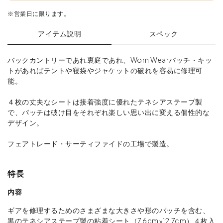
※営業日に限ります。
アイテム説明
スペック
バックカントリーであれ裏庭であれ、Worn Wearパッチ・キッ
トがあればテントや寝袋やジャケットの破れを容易に修理可
能。
４枚の丈夫なシートは接着強度に優れたテネシアステープ製
で、パッチは破け目をそれぞれ楽しい思い出に変える個性的な
デザイン。
フェアトレード・サーティファイドの工場で製造。
特長
内容
ギアを修理するためのさまざまな大きさや形のパッチを含む、
黒のテネシアステープ製の粘着シート（7.6cm×12.7cm）４枚入