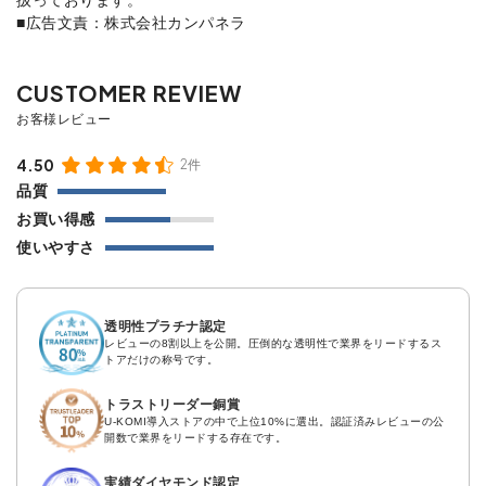
■広告文責：株式会社カンパネラ
4.50
2件
品質
お買い得感
使いやすさ
透明性プラチナ認定
レビューの8割以上を公開。圧倒的な透明性で業界をリードするス
トアだけの称号です。
トラストリーダー銅賞
U-KOMI導入ストアの中で上位10%に選出。認証済みレビューの公
開数で業界をリードする存在です。
実績ダイヤモンド認定