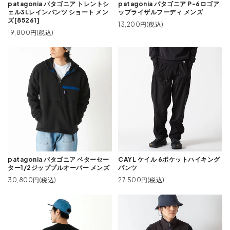
patagonia パタゴニア トレントシ
patagonia パタゴニア P-6ロゴア
ェル3Lレインパンツ ショート メン
ップライザルフーディ メンズ
ズ[85261]
13,200円(税込)
19,800円(税込)
patagonia パタゴニア ベターセー
CAYL ケイル 6ポケットハイキング
ター1/2ジッププルオーバー メンズ
パンツ
30,800円(税込)
27,500円(税込)