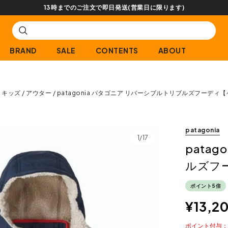
【会員限定】交換送料片道無料サービス
BRAND
SALE
CONTENTS
ABOUT
キッズ
アウター
patagonia パタゴニア リバーシブルトリブルズフーディ
patagonia
1/17
pata
ルズフ
ポイント5倍
¥
13,2
ポイント