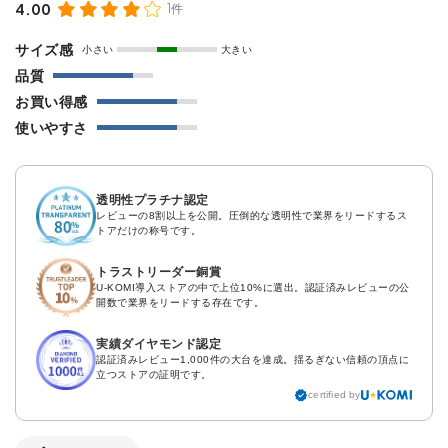
4.00
1件
サイズ感
小さい
大きい
品質
お買い得感
使いやすさ
透明性プラチナ認定
レビューの8割以上を公開。圧倒的な透明性で業界をリードするス
トアだけの称号です。
トラストリーダー銅賞
U-KOMI導入ストアの中で上位10%に選出。認証済みレビューの公
開数で業界をリードする存在です。
実績ダイヤモンド認定
認証済みレビュー1,000件の大台を達成。揺るぎない信頼の頂点に
立つストアの証明です。
certified by