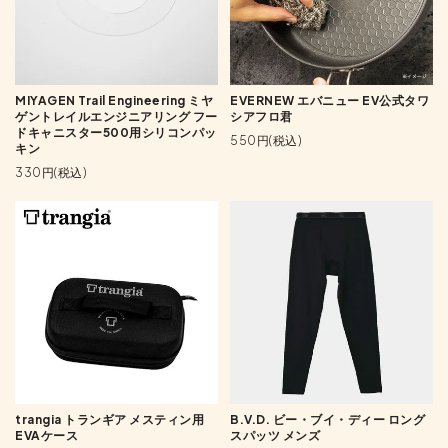
MIYAGEN Trail Engineering ミヤ
EVERNEW エバニュー EV公式タワ
ゲントレイルエンジニアリング フー
シアフロ君
ドキャニスター500用シリコンパッ
550円(税込)
キン
330円(税込)
trangia トランギア メスティン用
B.V.D. ビー・ブイ・ディー ロング
EVAケース
スパッツ メンズ