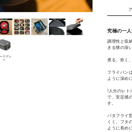
究極の一人
調理性と収
きる懐の深
ークグレ
煮る、炊く
ー
フライパン
ように深め
1人分のレ
で、安定感
す。
バタフライ型
くく、フタ
ように長め