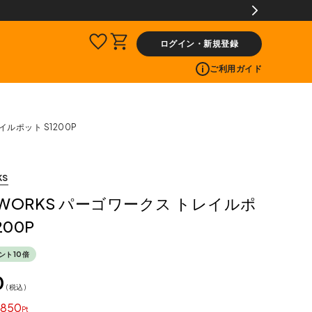
ログイン・新規登録
ご利用ガイド
イルポット S1200P
KS
o WORKS パーゴワークス トレイルポ
200P
ント10倍
0
税込
850