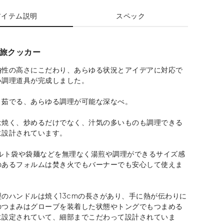
アイテム説明
スペック
旅クッカー
納性の高さにこだわり、あらゆる状況とアイデアに対応で
い調理道具が完成しました。
、茹でる、あらゆる調理が可能な深なべ。
は焼く、炒めるだけでなく、汁気の多いものも調理できる
に設計されています。
トルト袋や袋麺などを無理なく湯煎や調理ができるサイズ感
のあるフォルムは焚き火でもバーナーでも安心して使えま
のハンドルは焼く13cmの長さがあり、手に熱が伝わりに
のつまみはグローブを装着した状態やトングでもつまめる
に設定されていて、細部までこだわって設計されていま