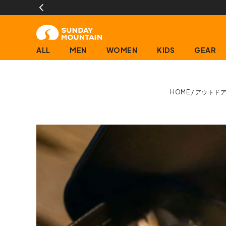
ALL
MEN
WOMEN
KIDS
GEAR
HOME
アウトド