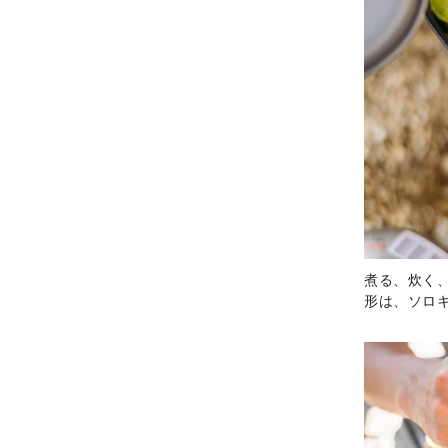
煮る、炊く
形は、ソロ