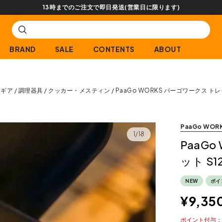
【会員限定】交換送料片道無料サービス
BRAND
SALE
CONTENTS
ABOUT
アギア
調理器具
クッカー・メスティン
PaaGo WORKS パーゴワークス トレ
PaaGo WOR
1/18
PaaG
ット S1
NEW
ポイ
¥
9,35
ポイント