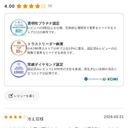
4.00
1件
透明性プラチナ認定
レビューの8割以上を公開。圧倒的な透明性で業界をリードするス
トアだけの称号です。
トラストリーダー銅賞
U-KOMI導入ストアの中で上位10%に選出。認証済みレビューの公
開数で業界をリードする存在です。
実績ダイヤモンド認定
認証済みレビュー1,000件の大台を達成。揺るぎない信頼の頂点に
立つストアの証明です。
certified by
レビューを書く
2026-03-31
冷え症様