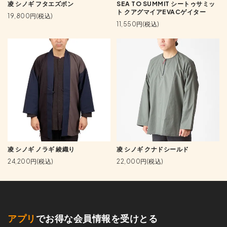
凌 シノギ フタエズボン
SEA TO SUMMIT シートゥサミッ
ト クアグマイアEVACゲイター
19,800円(税込)
11,550円(税込)
凌 シノギ ノラギ 綾織り
凌 シノギ クナドシールド
24,200円(税込)
22,000円(税込)
アプリ
でお得な会員情報を受けとる