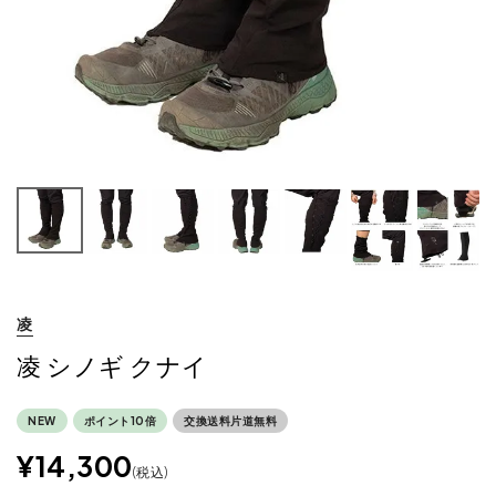
凌
凌 シノギ クナイ
NEW
ポイント10倍
交換送料片道無料
¥
14,300
税込