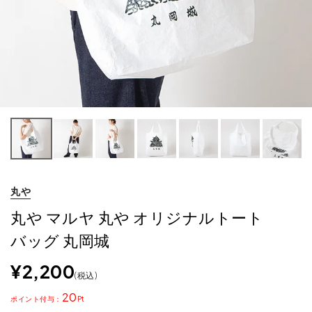
丸や
丸や マルヤ 丸や オリジナルトート
バッグ 丸岡城
¥
2,200
税込
20
ポイント