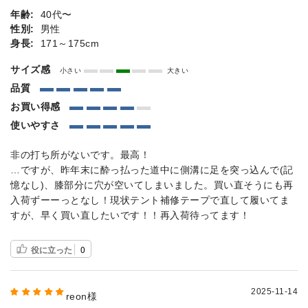
年齢:
40代〜
性別:
男性
身長:
171～175cm
サイズ感
小さい
大きい
品質
お買い得感
使いやすさ
非の打ち所がないです。最高！
…ですが、昨年末に酔っ払った道中に側溝に足を突っ込んで(記
憶なし)、膝部分に穴が空いてしまいました。買い直そうにも再
入荷ずーーっとなし！現状テント補修テープで直して履いてま
すが、早く買い直したいです！！再入荷待ってます！
役に立った
0
2025-11-14
reon様