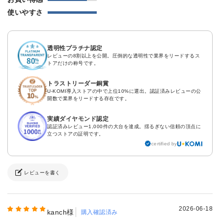
使いやすさ
透明性プラチナ認定
レビューの8割以上を公開。圧倒的な透明性で業界をリードするス
トアだけの称号です。
トラストリーダー銅賞
U-KOMI導入ストアの中で上位10%に選出。認証済みレビューの公
開数で業界をリードする存在です。
実績ダイヤモンド認定
認証済みレビュー1,000件の大台を達成。揺るぎない信頼の頂点に
立つストアの証明です。
certified by
レビューを書く
2026-06-18
kanch様
購入確認済み