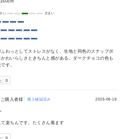
160cm
さい
大きい
がふわっとしてストレスがなく、生地と同色のスナップボ
にかわいらしさときちんと感がある。ダークチョコの色も
敵です。
た
0
ご購入者様
購入確認済み
2026-06-18
〜
れて楽ちんです。たくさん着ます
た
0