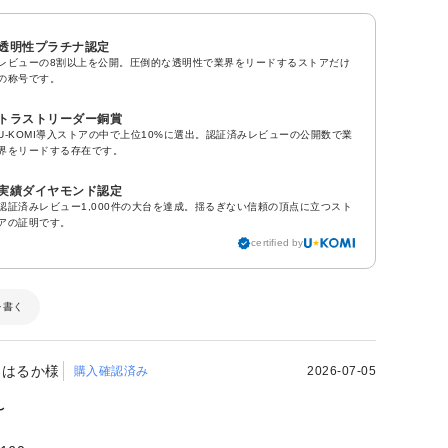
透明性プラチナ認定
レビューの8割以上を公開。圧倒的な透明性で業界をリードするストアだけ
の称号です。
トラストリーダー銅賞
U-KOMI導入ストアの中で上位10%に選出。認証済みレビューの公開数で業
界をリードする存在です。
実績ダイヤモンド認定
認証済みレビュー1,000件の大台を達成。揺るぎない信頼の頂点に立つスト
アの証明です。
certified by
を書く
はるか様
購入確認済み
2026-07-05
〜