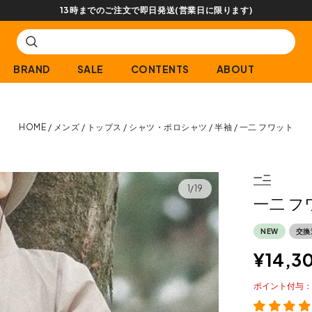
【会員限定】交換送料片道無料サービス
BRAND
SALE
CONTENTS
ABOUT
HOME
メンズ
トップス
シャツ・ポロシャツ
半袖
一二 フワット
一二
1/19
一二 フ
NEW
交換
¥
14,3
ポイント