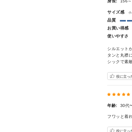
身長:
156～
サイズ感
小
品質
お買い得感
使いやすさ
シルエット
タンと丸襟
シックで素
役に立っ
年齢:
30代
フワッと着
役に立っ