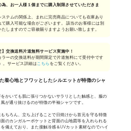
の為、お一人様１個までに購入制限させていただきま
システムの関係上、まれに完売商品についても在庫あり
れて購入可能な場合がございます。 該当のお客様には別
いたしますのでご容赦賜りますようお願い致します。
定】交換送料片道無料サービス実施中！
カラーの交換送料が期間限定で片道無料にて受付中です
み）。サービス詳細は
こちら
をご覧ください。
た着心地とフワッとしたシルエットが特徴のシャ
汗をかいても肌に張りつかないサラリとした触感と、服の
と風が通り抜けるのが特徴の半袖シャツです。
はもちろん、立ち上げることで日焼けから首元を守る特徴
前面のカンガルーポケットと背面の山地図等を入れられる
トを備えており、また接触冷感＆UVカット素材なのでハイ