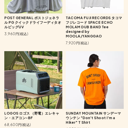
POST GENERAL ポストジェネラ
TACOMA FUJI RECORDS タコマ
ル PG クイックドライフーディタオ
フジレコード SPACE ECHO
ルビッグUV
MOLAM DUB BAND Tee
designed by
3,960円(税込)
MOOLA/YANGGAO
7,920円(税込)
LOGOS ロゴス （野電）エレキャ
SUNDAY MOUNTAIN サンデーマ
ン・エアコン-BF
ウンテン "Don't Shoot I'm a
Hiker" T Shirt
68,600円(税込)