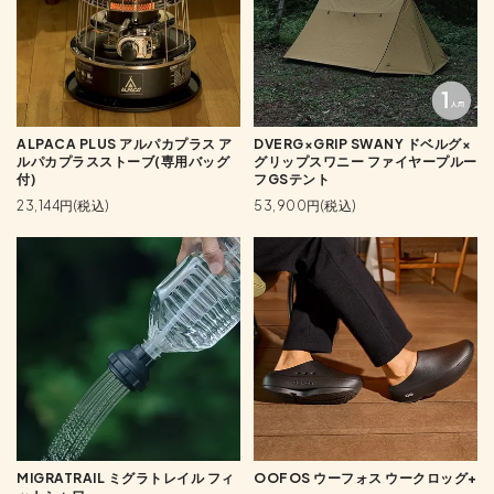
ALPACA PLUS アルパカプラス ア
DVERG×GRIP SWANY ドベルグ×
ルパカプラスストーブ(専用バッグ
グリップスワニー ファイヤープルー
付)
フGSテント
23,144円(税込)
53,900円(税込)
MIGRATRAIL ミグラトレイル フィ
OOFOS ウーフォス ウークロッグ+