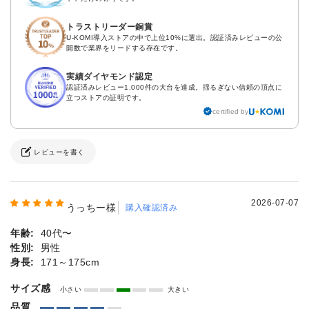
トラストリーダー銅賞
U-KOMI導入ストアの中で上位10%に選出。認証済みレビューの公
開数で業界をリードする存在です。
実績ダイヤモンド認定
認証済みレビュー1,000件の大台を達成。揺るぎない信頼の頂点に
立つストアの証明です。
certified by
レビューを書く
2026-07-07
うっちー様
購入確認済み
年齢:
40代〜
性別:
男性
身長:
171～175cm
サイズ感
小さい
大きい
品質