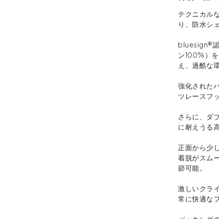
テクニカル
り、防水シ
bluesign
ン100%）
え、過酷な
強化された
ツレースフ
さらに、ダ
に耐えうる
正面から少
着脱がスム
節可能。
激しいクラ
常に快適な
パッキング