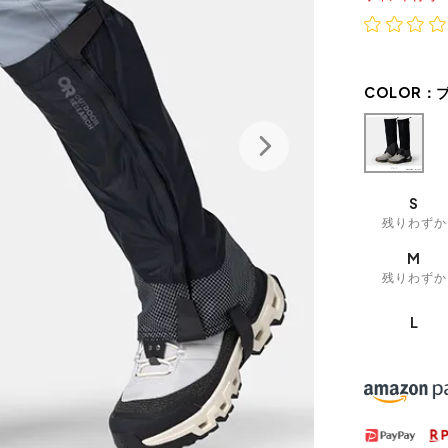
COLOR：
S
残りわずか
M
残りわずか
L