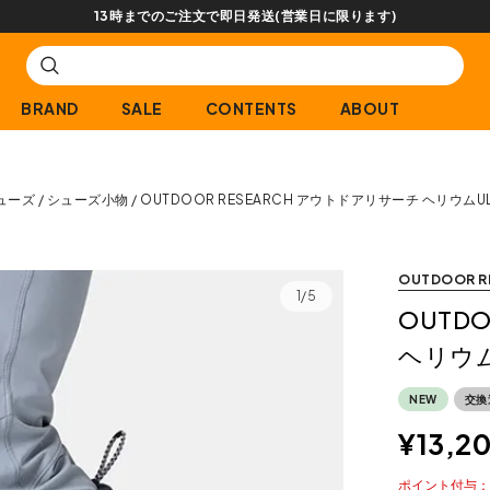
【会員限定】交換送料片道無料サービス
BRAND
SALE
CONTENTS
ABOUT
ューズ
シューズ小物
OUTDOOR RESEARCH アウトドアリサーチ ヘリウ
OUTDOOR R
1/5
OUTD
ヘリウ
NEW
交換
¥
13,2
ポイント