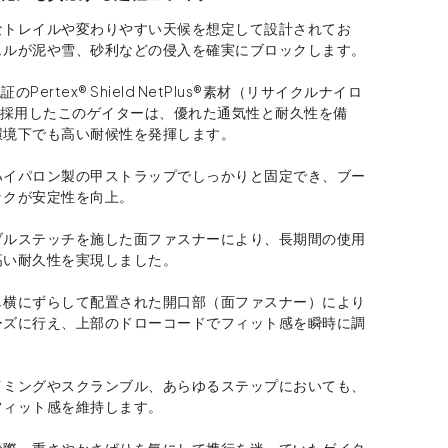
なトレイルや変わりやすい天候を想定して設計されてお
ェルが泥や雪、砂利などの侵入を確実にブロックします。
®認証のPertex® Shield NetPlus®素材（リサイクルナイロ
を採用したこのゲイターは、優れた通気性と耐久性を備
環境下でも高い耐候性を発揮します。
ハイパロン製の甲ストラップでしっかりと固定でき、ブー
ックが安定性を向上。
ブルステッチを施した面ファスナーにより、長期間の使用
高い耐久性を実現しました。
し横にずらして配置された開口部（面ファスナー）により
ーズに行え、上部のドローコードでフィット感を瞬時に調
イミングやスクランブル、あらゆるステップにおいても、
フィット感を維持します。
の際、重さやかさばりを気にして携行を迷っていたゲイタ