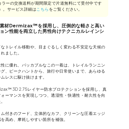
カラーの交換送料が期間限定で片道無料にて受付中です
み）。サービス詳細は
こちら
をご覧ください。
素材Dermizax™を採用し、圧倒的な軽さと高い
ョン性能を両立した男性向けテクニカルレインシ
ドなトレイル移動や、目まぐるしく変わる不安定な天候の
されました。
水性に優れ、パッカブルなこの一着は、トレイルランニン
ング、ピークハントから、旅行や日常使いまで、あらゆる
ームレスに駆け抜けます。
izax™ 3D 2.75レイヤー防水プロテクションを採用し、真
フォーマンスを実現しつつ、透湿性・快適性・耐久性を向
た。
リム付きのフード、立体的なカフ、クリーンな圧着エッジ
感を高め、摩耗しやすい箇所を補強。