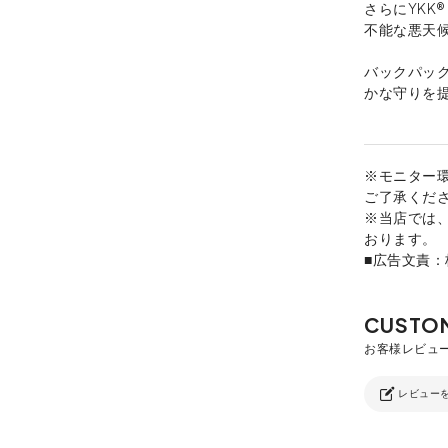
さらにYKK
不能な悪天
バックパッ
かな守りを
※モニター
ご了承くだ
※当店では
おります。
■広告文責
レビュー