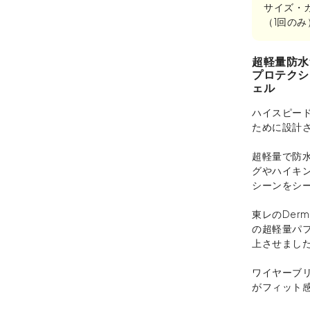
サイズ・
（1回の
超軽量防水
プロテクシ
ェル
ハイスピー
ために設計
超軽量で防
グやハイキ
シーンをシ
東レのDerm
の超軽量パ
上させまし
ワイヤーブ
がフィット