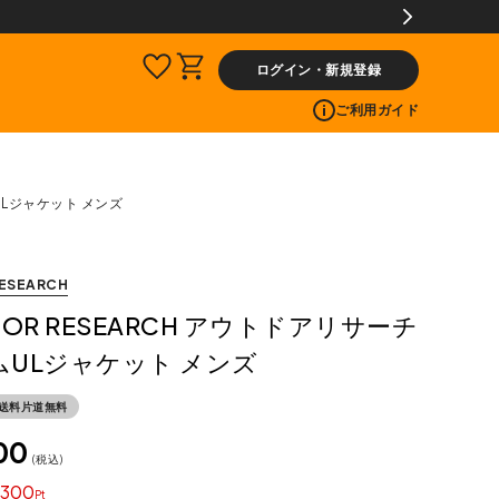
【会員限定】交換送料片道無料サービス
ログイン・新規登録
ご利用ガイド
ULジャケット メンズ
ESEARCH
OOR RESEARCH アウトドアリサーチ
ムULジャケット メンズ
送料片道無料
00
税込
300