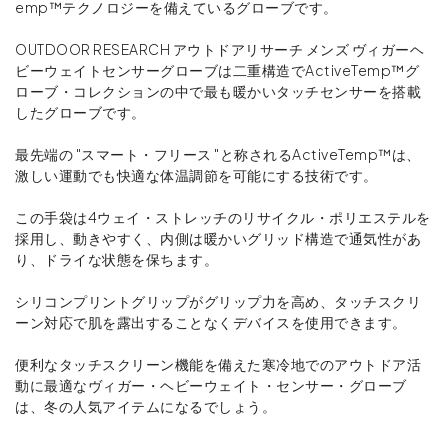
emp™テクノロジーを備えているグローブです。
OUTDOOR RESEARCH アウトドアリサーチ メンズ ヴィガーヘ
ビーウェイトセンサーグローブは二重構造でActiveTemp™グ
ローブ・コレクションの中で最も暖かいタッチセンサーを搭載
したグローブです。
最先端の "スマート・フリース "と称されるActiveTemp™は、
激しい運動でも快適な体温調節を可能にする技術です。
この手袋は4ウェイ・ストレッチのリサイクル・ポリエステルを
採用し、動きやすく、内側は暖かいグリッド構造で通気性があ
り、ドライな状態を保ちます。
シリコンプリントグリップがグリップ力を高め、タッチスクリ
ーン対応で肌を露出することなくデバイスを使用できます。
便利なタッチスクリーン機能を備えた寒冷地でのアウトドア活
動に最適なヴィガー・ヘビーウェイト・センサー・グローブ
は、冬の人気アイテムになるでしょう。