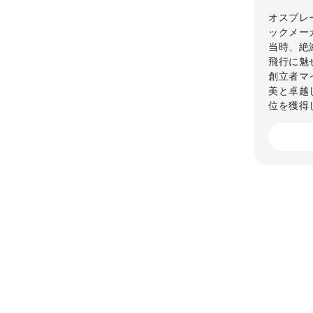
オスプレ
ックメー
当時、絶
飛行に魅
創立者マ
美と卓越
位を獲得