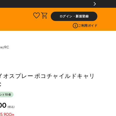
!
ログイン・新規登録
ご利用ガイド
w/RC
EY オスプレー ポコチャイルドキャリ
C
ント10倍
00
税込
5,900