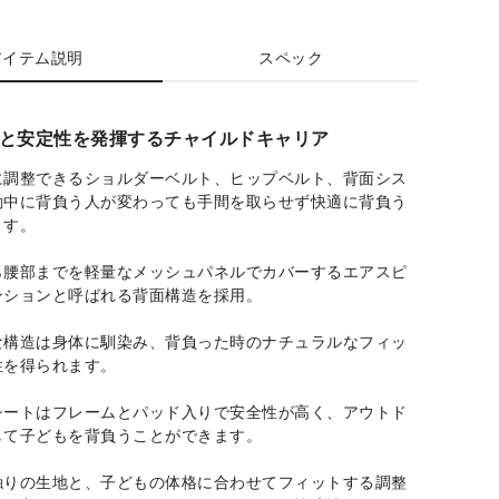
アイテム説明
スペック
と安定性を発揮するチャイルドキャリア
に調整できるショルダーベルト、ヒップベルト、背面シス
動中に背負う人が変わっても手間を取らせず快適に背負う
ます。
ら腰部までを軽量なメッシュパネルでカバーするエアスピ
ンションと呼ばれる背面構造を採用。
な構造は身体に馴染み、背負った時のナチュラルなフィッ
性を得られます。
シートはフレームとパッド入りで安全性が高く、アウトド
して子どもを背負うことができます。
触りの生地と、子どもの体格に合わせてフィットする調整