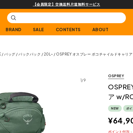
購入商品[¥2,000(税込)以上]のレビュー投稿で300ptプレゼント
BRAND
SALE
CONTENTS
ABOUT
E
バッグ
バックパック
20L~
OSPREY オスプレー ポコチャイルドキャリア 
OSPREY
1/9
OSPR
ア w/R
NEW
ポイ
¥
64,9
ポイント