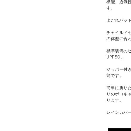
機能、通気
す。
よだれパッ
チャイルド
の体型に合
標準装備の
UPF50。
ジッパー付
能です。
簡単に折り
りのポコキ
ります。
レインカバ