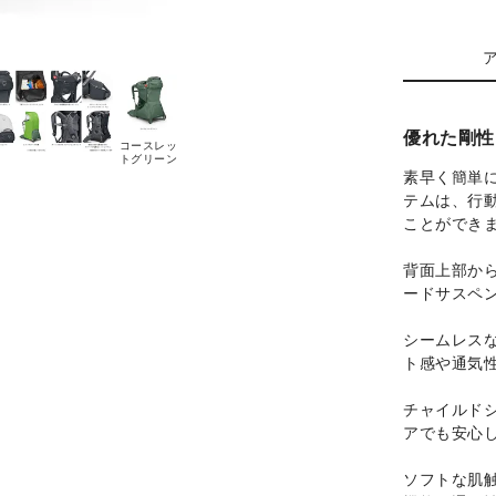
優れた剛性
コースレッ
トグリーン
素早く簡単
テムは、行
ことができ
背面上部か
ードサスペ
シームレス
ト感や通気
チャイルド
アでも安心
ソフトな肌