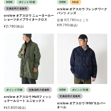
NEW
ポイント10倍
NEW
SALE
交換送料片道無料
orslow オアスロウ フレンチワーク
パンツ メンズ
orslow オアスロウ ニューヨーカー
ショーツタイプライタークロス
定価
¥
21,780
のところ
¥
19,790
税込
¥
21,780
税込
ポイント10倍
交換送料片道無料
NEW
ポイント10倍
交換送料片道無料
orslow オアスロウ M65フィッシ
ュテールコート ユニセックス
orslow オアスロウ 1950'Sカバー
オール
¥
63,800
税込