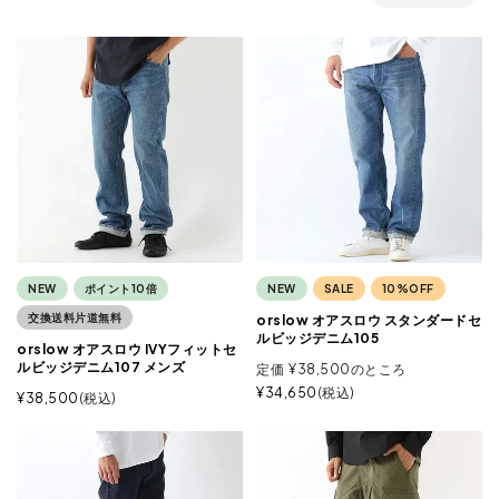
NEW
ポイント10倍
NEW
SALE
10%OFF
交換送料片道無料
orslow オアスロウ スタンダードセ
ルビッジデニム105
orslow オアスロウ IVYフィットセ
ルビッジデニム107 メンズ
定価
¥
38,500
のところ
¥
34,650
税込
¥
38,500
税込