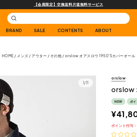
購入商品[¥2,000(税込)以上]のレビュー投稿で300ptプ
BRAND
SALE
CONTENTS
ABOUT
HOME
メンズ
アウター
その他
orslow オアスロウ 1950'Sカバーオール
orslow
1/11
orslo
NEW
ポイ
¥
41,8
ポイント