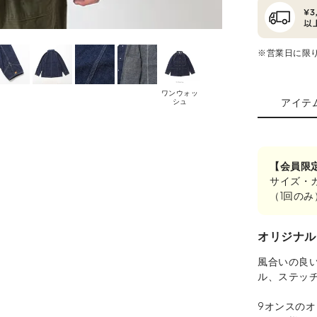
※営業日に限
ワンウォッ
アイテ
シュ
【会員限
サイズ・
（1回の
オリジナル
風合いの良
ル、ステッ
9オンスの