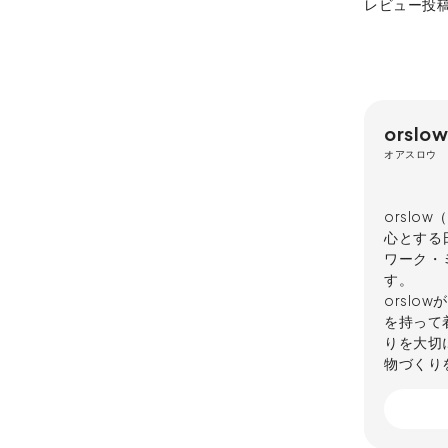
レビュー投
orslow
オアスロウ
orslo
心とする
ワーク・
す。
orsl
を持って
りを大切
物づくり