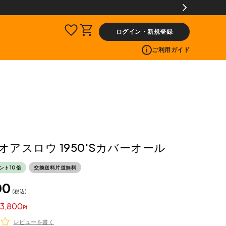
レゼント!
ログイン・新規登録
ご利用ガイド
w オアスロウ 1950'Sカバーオール
ント10倍
交換送料片道無料
00
税込
3,800
レビューを書く