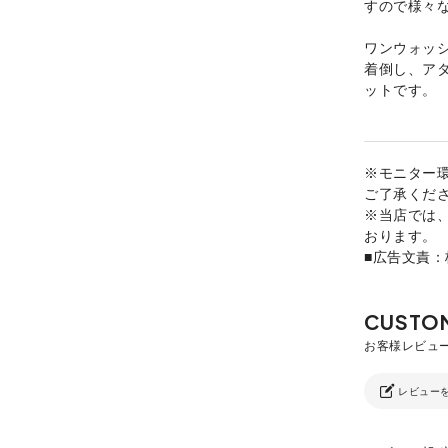
すので様々
ワンウォッ
着倒し、アタ
ットです。
※モニター
ご了承くだ
※当店では
おります。
■広告文責
レビュー